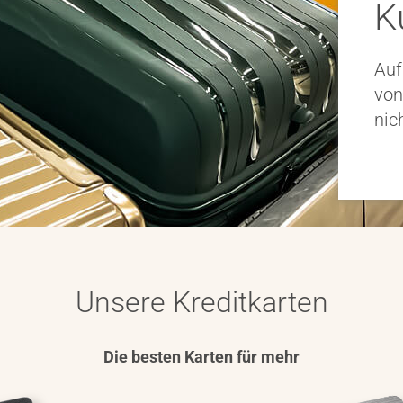
K
Kar
Wie
E-M
Die
Auf
Bet
aut
von
Meh
Meh
nic
Unsere Kreditkarten
Die besten Karten für mehr