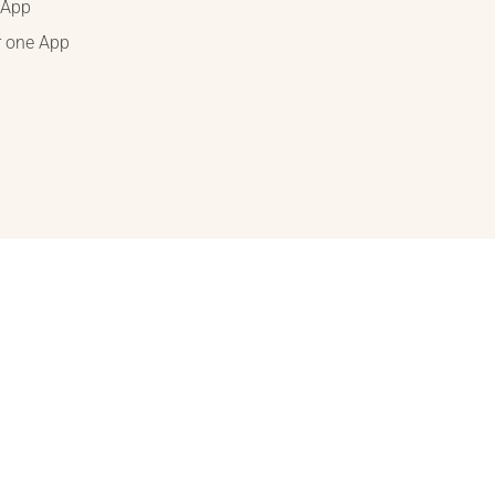
 App
r one App