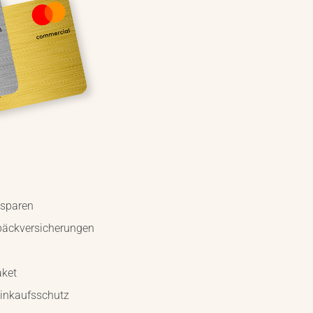
sparen
päckversicherungen
aket
Einkaufsschutz