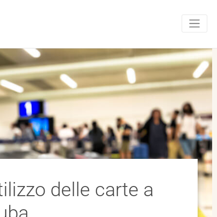
ilizzo delle carte a
alse e-mail da one
ttribuire le spese
uba