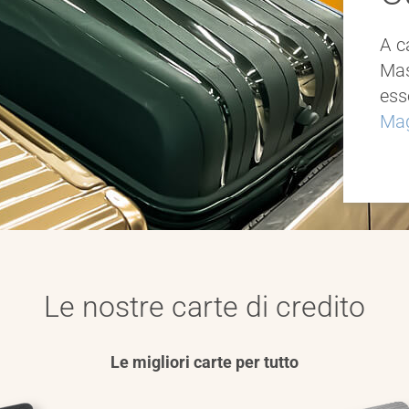
I t
Qua
fal
one
A c
mod
spe
Mas
Per
ess
Mag
Le nostre carte di credito
Le migliori carte per tutto