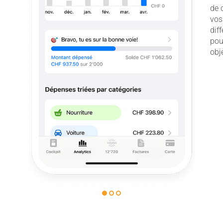
de 
vos
dif
pou
obj