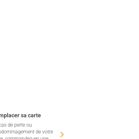
mplacer sa carte
cas de perte ou
ndommagement de votre
te, commandez-en une