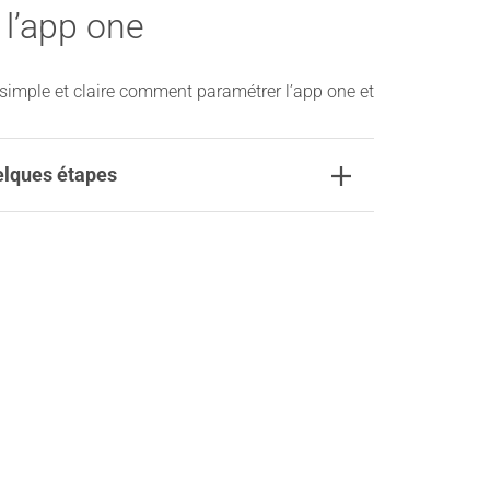
lʼapp one
imple et claire comment paramétrer lʼapp one et
elques étapes