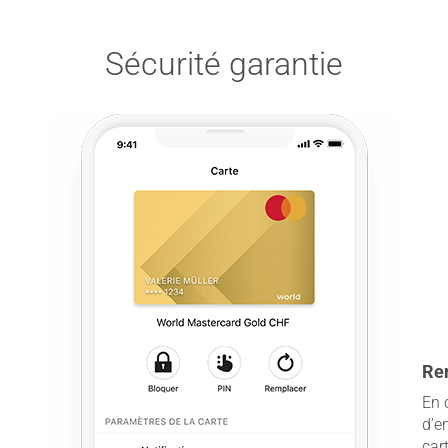
Sécurité garantie
Re
En 
d’e
car