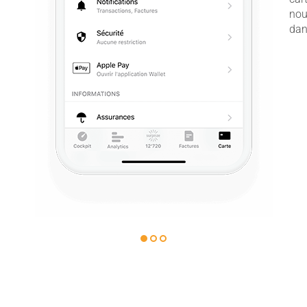
nou
dan