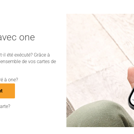
 avec one
-il été exécuté? Grâce à
ʼensemble de vos cartes de
ré à one?
nt
arte?