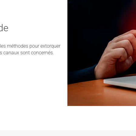
de
lles méthodes pour extorquer
les canaux sont concernés.