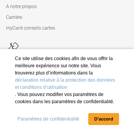
A notre propos
Carrière
myCard conseils cartes
Ce site utilise des cookies afin de vous offrir la
meilleure expérience sur notre site. Vous
trouverez plus d’informations dans la
déclaration relative à la protection des données
et conditions d’utilisation
© 2026 Viseca Card Services SA
. Vous pouvez modifier vos paramètres de
cookies dans les paramètres de confidentialité.
Protection des données et conditions d’utilisation
Dispositions juridiques
Mentions légales
Paramètres de confidentialité
D'accord
Signaler un e-mail suspect
Paramètres de confidentialité
Afficher le plan du site