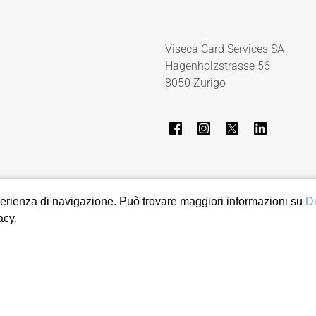
Viseca Card Services SA
Hagenholzstrasse 56
8050 Zurigo
 esperienza di navigazione. Può trovare maggiori informazioni su
Di
acy.
pressum
Segnala e-mail sospetta
Impostazioni privacy
Mostra ma