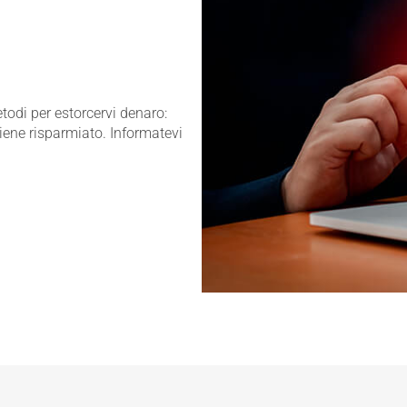
odi per estorcervi denaro:
iene risparmiato. Informatevi