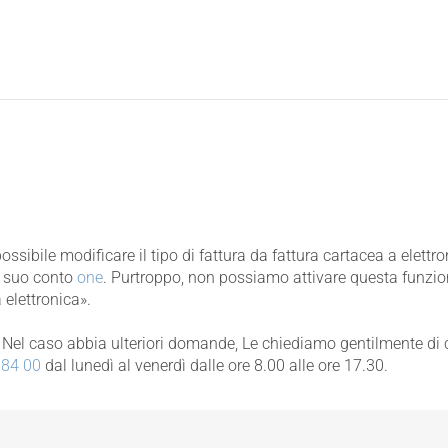
è possibile modificare il tipo di fattura da fattura cartacea a elet
il suo conto
one
. Purtroppo, non possiamo attivare questa funzion
 elettronica».
Nel caso abbia ulteriori domande, Le chiediamo gentilmente di c
 84 00
dal lunedì al venerdì dalle ore 8.00 alle ore 17.30.